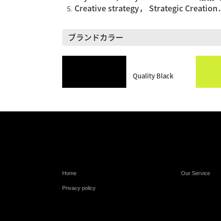
Creative strategy， Strateg
ブランドカラー
Quality Black
Home
Our Service
Privacy policy